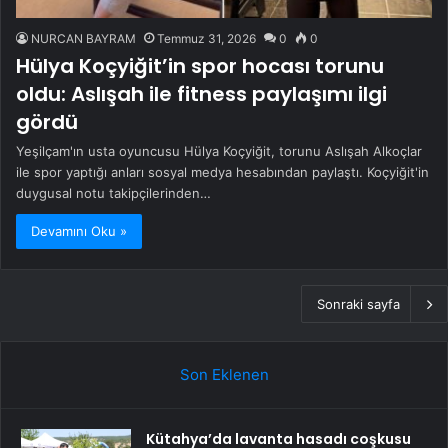
NURCAN BAYRAM
Temmuz 31, 2026
0
0
Hülya Koçyiğit’in spor hocası torunu
oldu: Aslışah ile fitness paylaşımı ilgi
gördü
Yeşilçam'ın usta oyuncusu Hülya Koçyiğit, torunu Aslışah Alkoçlar
ile spor yaptığı anları sosyal medya hesabından paylaştı. Koçyiğit'in
duygusal notu takipçilerinden…
Devamını Oku »
Sonraki sayfa
Son Eklenen
Kütahya’da lavanta hasadı coşkusu