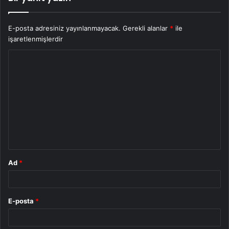
E-posta adresiniz yayınlanmayacak.
Gerekli alanlar
*
ile
işaretlenmişlerdir
Y
o
r
u
m
*
Ad
*
E-posta
*