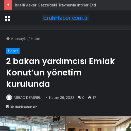
İsrailli Asker Gazze’deki Travmayla İntihar Etti
Menü
Anasayfa
/
Haber
Haber
2 bakan yardımcısı Emlak
Konut’un yönetim
kurulunda
MİRAÇ DEMİREL
Kasım 29, 2022
0
17
Bir dakikadan az