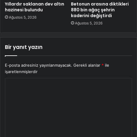
Yıllardır saklanan dev altın
Betonun arasına diktikleri
hazinesi bulundu
880 bin ağaç şehrin
kaderini değiştirdi
Ağustos 5, 2026
Ağustos 5, 2026
Bir yanıt yazın
E-posta adresiniz yayınlanmayacak.
Gerekli alanlar
*
ile
işaretlenmişlerdir
Y
o
r
u
m
*