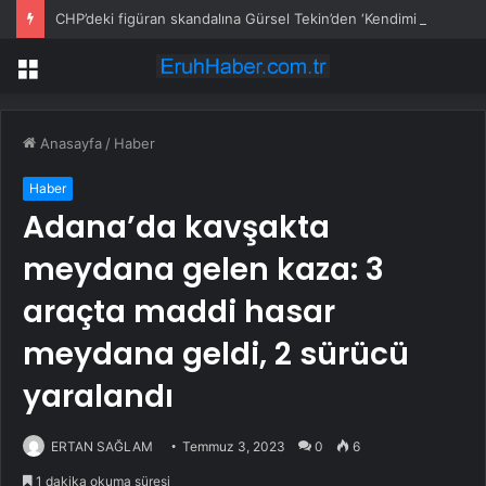
CHP’deki figüran skandalına Gürsel Tekin’den ‘Kendimi asarım’ çıkışı
Menü
Anasayfa
/
Haber
Haber
Adana’da kavşakta
meydana gelen kaza: 3
araçta maddi hasar
meydana geldi, 2 sürücü
yaralandı
ERTAN SAĞLAM
Temmuz 3, 2023
0
6
1 dakika okuma süresi