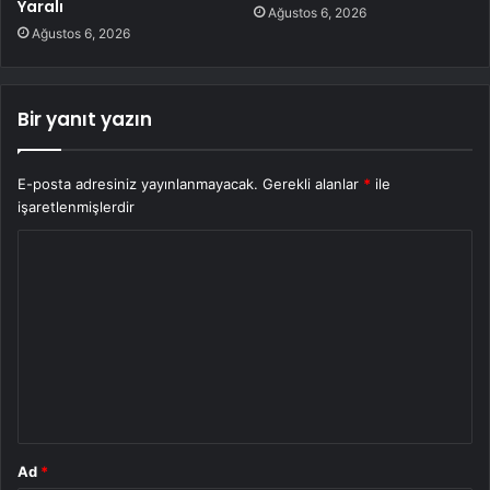
Yaralı
Ağustos 6, 2026
Ağustos 6, 2026
Bir yanıt yazın
E-posta adresiniz yayınlanmayacak.
Gerekli alanlar
*
ile
işaretlenmişlerdir
Y
o
r
u
m
*
Ad
*