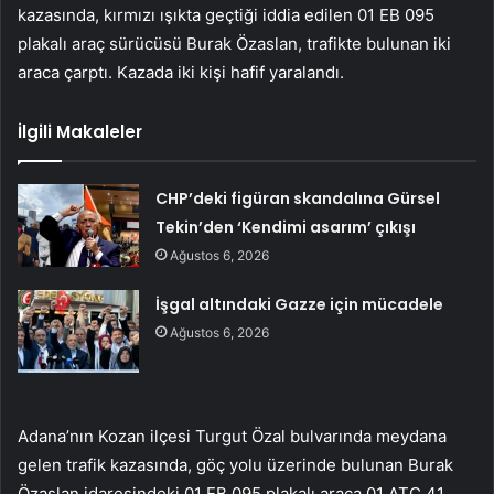
kazasında, kırmızı ışıkta geçtiği iddia edilen 01 EB 095
plakalı araç sürücüsü Burak Özaslan, trafikte bulunan iki
araca çarptı. Kazada iki kişi hafif yaralandı.
İlgili Makaleler
CHP’deki figüran skandalına Gürsel
Tekin’den ‘Kendimi asarım’ çıkışı
Ağustos 6, 2026
İşgal altındaki Gazze için mücadele
Ağustos 6, 2026
Adana’nın Kozan ilçesi Turgut Özal bulvarında meydana
gelen trafik kazasında, göç yolu üzerinde bulunan Burak
Özaslan idaresindeki 01 EB 095 plakalı araca 01 ATC 41