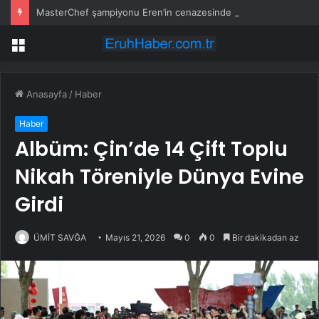
MasterChef şampiyonu Eren’in cenazesinde duygusal anlar: Annesi güçlükle ayakta durabildi
Menü
Anasayfa
/
Haber
Haber
Albüm: Çin’de 14 Çift Toplu
Nikah Töreniyle Dünya Evine
Girdi
ÜMİT SAVĞA
Mayıs 21, 2026
0
0
Bir dakikadan az