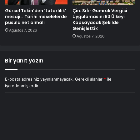
Gürsel Tekin’den ‘tutarlılık’
Çin: Sıfır Gümrük Vergisi
mesajı… Tarihi meselelerde
Uygulamasını 63 Ülkeyi
pusula net olmalı
Kapsayacak Şekilde
Genişlettik
Ağustos 7, 2026
Ağustos 7, 2026
Bir yanıt yazın
E-posta adresiniz yayınlanmayacak.
Gerekli alanlar
*
ile
işaretlenmişlerdir
Y
o
r
u
m