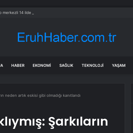
 merkezli 14 ilde operasyon! 382 kişi gözaltına alındı
FA
HABER
EKONOMI
SAĞLIK
TEKNOLOJI
YAŞAM
rın neden artık eskisi gibi olmadığı kanıtlandı
lıymış: Şarkıların