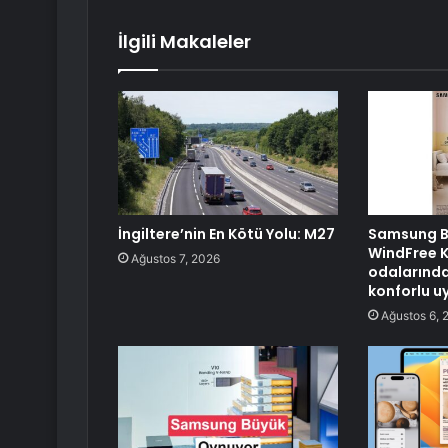
İlgili Makaleler
İngiltere’nin En Kötü Yolu: M27
Samsung B
WindFree K
Ağustos 7, 2026
odalarında
konforlu u
Ağustos 6, 