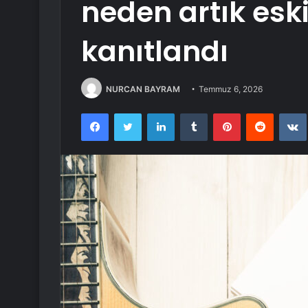
neden artık eski
kanıtlandı
NURCAN BAYRAM
Temmuz 6, 2026
Facebook
Twitter
LinkedIn
Tumblr
Pinterest
Reddit