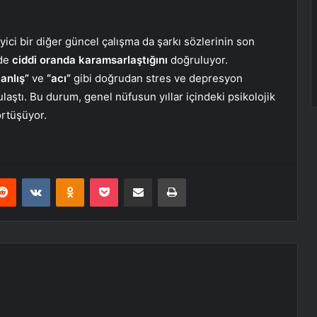
yici bir diğer güncel çalışma da şarkı sözlerinin son
 de
ciddi oranda karamsarlaştığını
doğruluyor.
yanlış”
ve
“acı”
gibi doğrudan stres ve depresyon
ulaştı. Bu durum, genel nüfusun yıllar içindeki psikolojik
örtüşüyor.
erest
Reddit
VKontakte
Odnoklassniki
Pocket
E-Posta ile paylaş
Yazdır