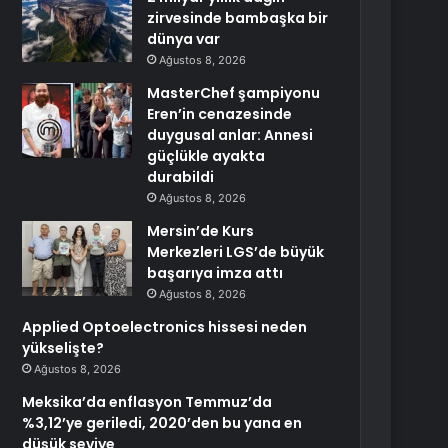
zirvesinde bambaşka bir
dünya var
Ağustos 8, 2026
MasterChef şampiyonu
Eren’in cenazesinde
duygusal anlar: Annesi
güçlükle ayakta
durabildi
Ağustos 8, 2026
Mersin’de Kurs
Merkezleri LGS’de büyük
başarıya imza attı
Ağustos 8, 2026
Applied Optoelectronics hissesi neden
yükselişte?
Ağustos 8, 2026
Meksika’da enflasyon Temmuz’da
%3,12’ye geriledi, 2020’den bu yana en
düşük seviye