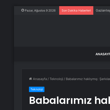
Gaziantep
Pazar, Ağustos 9 2026
Son Dakika Haberleri
ANASAY
Anasayfa
/
Teknoloji
/
Babalarımız haklıymış: Şarkıla
Teknoloji
Babalarımız hak