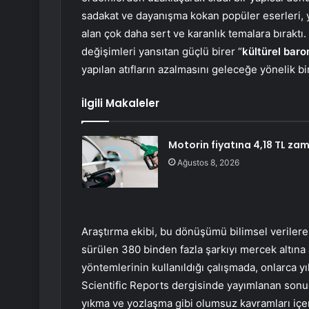
sadakat ve dayanışma kokan popüler eserleri, yer
alan çok daha sert ve karanlık temalara bıraktı
değişimleri yansıtan güçlü birer “
kültürel bar
yapılan atıfların azalmasını geleceğe yönelik bir
İlgili Makaleler
Motorin fiyatına 4,18 TL za
Ağustos 8, 2026
Araştırma ekibi, bu dönüşümü bilimsel verilere
sürülen 380 binden fazla şarkıyı mercek altına a
yöntemlerinin kullanıldığı çalışmada, onlarca yıl
Scientific Reports dergisinde yayımlanan sonu
yıkma ve yozlaşma gibi olumsuz kavramları içer