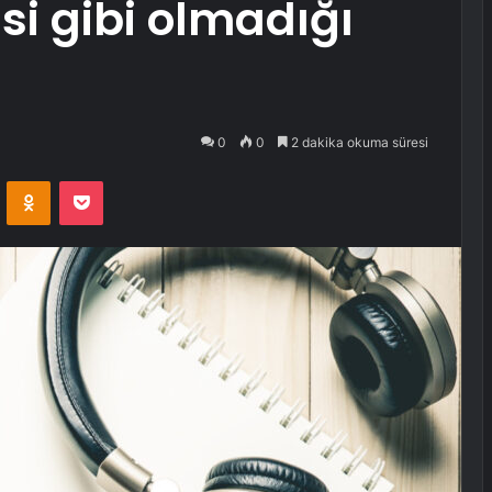
si gibi olmadığı
0
0
2 dakika okuma süresi
VKontakte
Odnoklassniki
Pocket