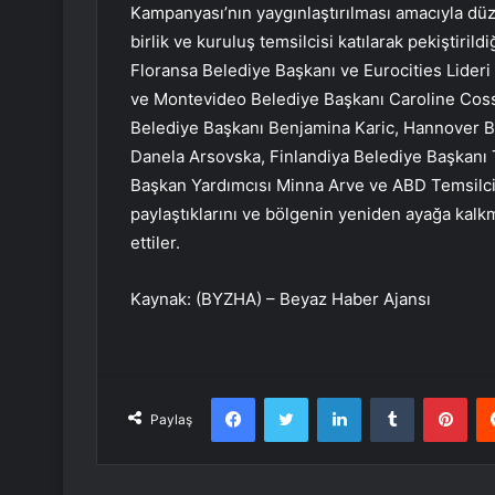
Kampanyası’nın yaygınlaştırılması amacıyla dü
birlik ve kuruluş temsilcisi katılarak pekiştirildiğ
Floransa Belediye Başkanı ve Eurocities Lideri 
ve Montevideo Belediye Başkanı Caroline Coss
Belediye Başkanı Benjamina Karic, Hannover B
Danela Arsovska, Finlandiya Belediye Başkanı Tu
Başkan Yardımcısı Minna Arve ve ABD Temsilcile
paylaştıklarını ve bölgenin yeniden ayağa kalkma
ettiler.
Kaynak: (BYZHA) – Beyaz Haber Ajansı
Facebook
Twitter
LinkedIn
Tumblr
Pint
Paylaş