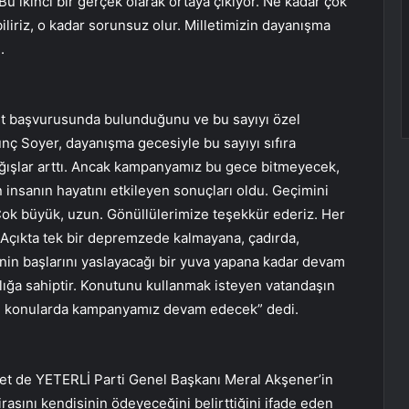
Bu ikinci bir gerçek olarak ortaya çıkıyor. Ne kadar çok
iliriz, o kadar sorunsuz olur. Milletimizin dayanışma
.
t başvurusunda bulunduğunu ve bu sayıyı özel
unç Soyer, dayanışma gecesiyle bu sayıyı sıfıra
ağışlar arttı. Ancak kampanyamız bu gece bitmeyecek,
nsanın hayatını etkileyen sonuçları oldu. Geçimini
Çok büyük, uzun. Gönüllülerimize teşekkür ederiz. Her
 Açıkta tek bir depremzede kalmayana, çadırda,
in başlarını yaslayacağı bir yuva yapana kadar devam
lığa sahiptir. Konutunu kullanmak isteyen vatandaşın
 Bu konularda kampanyamız devam edecek” dedi.
let de YETERLİ Parti Genel Başkanı Meral Akşener’in
irasını kendisinin ödeyeceğini belirttiğini ifade eden