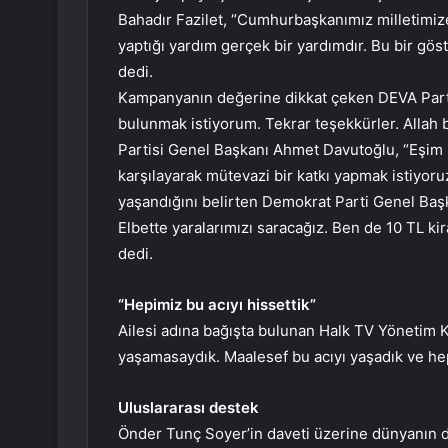
Bahadır Fazilet, “Cumhurbaşkanımız milletimize s
yaptığı yardım gerçek bir yardımdır. Bu bir göst
dedi.
Kampanyanın değerine dikkat çeken DEVA Parti
bulunmak istiyorum. Tekrar teşekkürler. Allah 
Partisi Genel Başkanı Ahmet Davutoğlu, “Eşim Sa
karşılayarak mütevazi bir katkı yapmak istiyor
yaşandığını belirten Demokrat Parti Genel Başka
Elbette yaralarımızı saracağız. Ben de 10 TL ki
dedi.
“Hepimiz bu acıyı hissettik”
Ailesi adına bağışta bulunan Halk TV Yönetim 
yaşamasaydık. Maalesef bu acıyı yaşadık ve hepi
Uluslararası destek
Önder Tunç Soyer’in daveti üzerine dünyanın dör