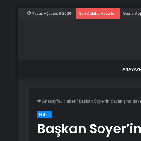
Gaziantep
Pazar, Ağustos 9 2026
Son Dakika Haberleri
ANASAY
Anasayfa
/
Haber
/
Başkan Soyer’in dayanışma davet
Haber
Başkan Soyer’i