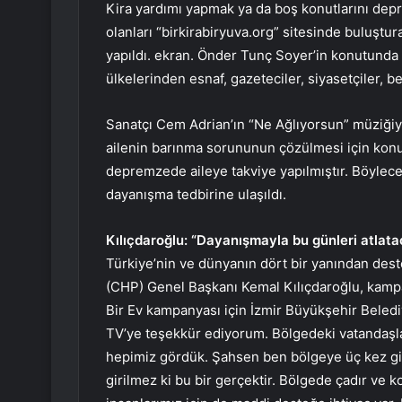
Kira yardımı yapmak ya da boş konutlarını dep
olanları “birkirabiryuva.org” sitesinde buluşt
yapıldı. ekran. Önder Tunç Soyer’in konutund
ülkelerinden esnaf, gazeteciler, siyasetçiler, be
Sanatçı Cem Adrian’ın “Ne Ağlıyorsun” müziğiy
ailenin barınma sorununun çözülmesi için konu
depremzede aileye takviye yapılmıştır. Böylece 
dayanışma tedbirine ulaşıldı.
Kılıçdaroğlu: “Dayanışmayla bu günleri atlata
Türkiye’nin ve dünyanın dört bir yanından des
(CHP) Genel Başkanı Kemal Kılıçdaroğlu, kampan
Bir Ev kampanyası için İzmir Büyükşehir Beledi
TV’ye teşekkür ediyorum. Bölgedeki vatandaşları
hepimiz gördük. Şahsen ben bölgeye üç kez gi
girilmez ki bu bir gerçektir. Bölgede çadır ve ko