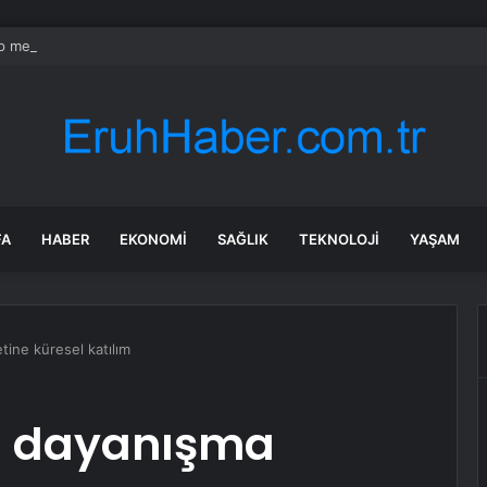
 merkezli 14 ilde operasyon! 382 kişi gözaltına alındı
FA
HABER
EKONOMI
SAĞLIK
TEKNOLOJI
YAŞAM
ine küresel katılım
n dayanışma