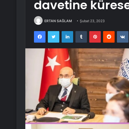
davetine kürese
ERTAN SAĞLAM
Şubat 23, 2023
Facebook
Twitter
LinkedIn
Tumblr
Pinterest
Reddit