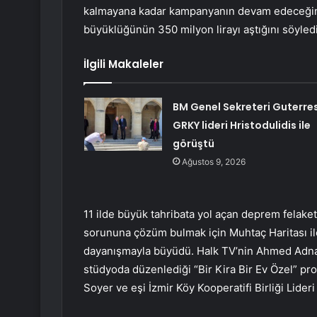
kalmayana kadar kampanyanın devam edeceğini 
büyüklüğünün 350 milyon lirayı aştığını söyledi
İlgili Makaleler
BM Genel Sekreteri Guterres
GRKY lideri Hristodulidis ile
görüştü
Ağustos 9, 2026
11 ilde büyük tahribata yol açan deprem felake
sorununa çözüm bulmak için Muhtaç Haritası ile
dayanışmayla büyüdü. Halk TV’nin Ahmed Adna
stüdyoda düzenlediği “Bir Kira Bir Ev Özel” p
Soyer ve eşi İzmir Köy Kooperatifi Birliği Lider