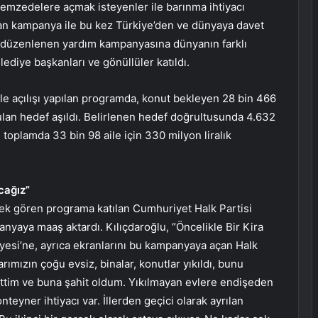
remzedelere açmak isteyenler ile barınma ihtiyacı
uran kampanya ile bu kez Türkiye’den ve dünyaya davet
a düzenlenen yardım kampanyasına dünyanın farklı
lediye başkanları ve gönüllüler katıldı.
le açılışı yapılan programda, konut bekleyen 28 bin 466
lan hedef aşıldı. Belirlenen hedef doğrultusunda 4.632
toplamda 33 bin 98 aile için 330 milyon liralık
cağız”
tek gören programa katılan Cumhuriyet Halk Partisi
yaya maaş aktardı. Kılıçdaroğlu, “Öncelikle Bir Kira
yesi’ne, ayrıca ekranlarını bu kampanyaya açan Halk
mızın çoğu evsiz, binalar, konutlar yıkıldı, bunu
ttim ve buna şahit oldum. Yıkılmayan evlere endişeden
nteyner ihtiyacı var. İllerden geçici olarak ayrılan