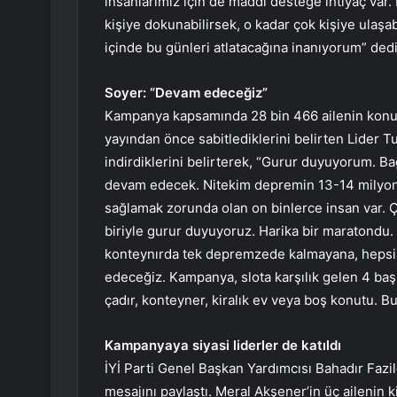
insanlarımız için de maddi desteğe ihtiyaç var. 
kişiye dokunabilirsek, o kadar çok kişiye ulaşab
içinde bu günleri atlatacağına inanıyorum” dedi
Soyer: “Devam edeceğiz”
Kampanya kapsamında 28 bin 466 ailenin konu
yayından önce sabitlediklerini belirten Lider T
indirdiklerini belirterek, “Gurur duyuyorum. B
devam edecek. Nitekim depremin 13-14 milyon i
sağlamak zorunda olan on binlerce insan var. 
biriyle gurur duyuyoruz. Harika bir maratondu.
konteynırda tek depremzede kalmayana, hepsin
edeceğiz. Kampanya, slota karşılık gelen 4 baş
çadır, konteyner, kiralık ev veya boş konutu.
Kampanyaya siyasi liderler de katıldı
İYİ Parti Genel Başkan Yardımcısı Bahadır Fazi
mesajını paylaştı. Meral Akşener’in üç ailenin k