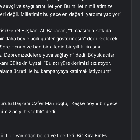
evgi ve saygılarını iletiyor. Bu milletin milletimize
eri değil. Milletimiz bu gece en değerli yardımı yapıyor”
si Genel Başkanı Ali Babacan, “1 maaşımla katkıda
bir daha böyle acılı günler göstermesin” dedi. Gelecek
re Hanım ve ben bir ailenin bir yıllık kirasını
uz. Depremzedelere yuva sağlayın” dedi. Büyük acılar
nı Gültekin Uysal, “Bu acı yüreklerimizi sızlatıyor.
ralama ücreti ile bu kampanyaya katılmak istiyorum”
Kurulu Başkanı Cafer Mahiroğlu, “Keşke böyle bir gece
miz acıyı hissettik” dedi.
t bir yanından belediye liderleri, Bir Kira Bir Ev