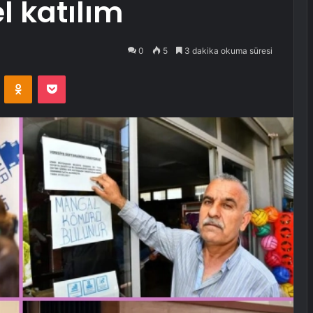
l katılım
0
5
3 dakika okuma süresi
VKontakte
Odnoklassniki
Pocket