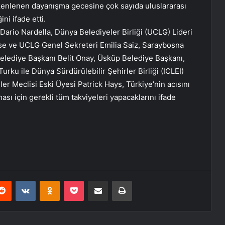
zenlenen dayanışma gecesine çok sayıda uluslararası
ini ifade etti.
Dario Nardella, Dünya Belediyeler Birliği (UCLG) Lideri
e ve UCLG Genel Sekreteri Emilia Saiz, Saraybosna
elediye Başkanı Belit Onay, Üsküp Belediye Başkanı,
rku ile Dünya Sürdürülebilir Şehirler Birliği (ICLEI)
r Meclisi Eski Üyesi Patrick Hays, Türkiye’nin acısını
sı için gerekli tüm takviyeleri yapacaklarını ifade
erest
Reddit
VKontakte
Odnoklassniki
Pocket
E-Posta ile paylaş
Yazdır