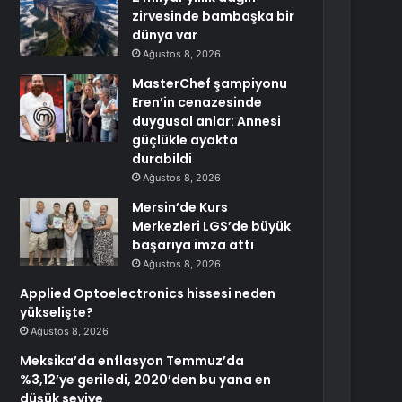
zirvesinde bambaşka bir
dünya var
Ağustos 8, 2026
MasterChef şampiyonu
Eren’in cenazesinde
duygusal anlar: Annesi
güçlükle ayakta
durabildi
Ağustos 8, 2026
Mersin’de Kurs
Merkezleri LGS’de büyük
başarıya imza attı
Ağustos 8, 2026
Applied Optoelectronics hissesi neden
yükselişte?
Ağustos 8, 2026
Meksika’da enflasyon Temmuz’da
%3,12’ye geriledi, 2020’den bu yana en
düşük seviye