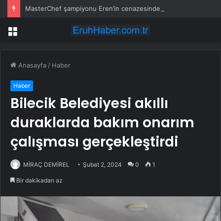
MasterChef şampiyonu Eren’in cenazesinde duygusal anlar: Annesi güçlükle ayakta durabildi
Menü
Anasayfa
/
Haber
Haber
Bilecik Belediyesi akıllı
duraklarda bakım onarım
çalışması gerçekleştirdi
MİRAÇ DEMİREL
Şubat 2, 2024
0
1
Bir dakikadan az