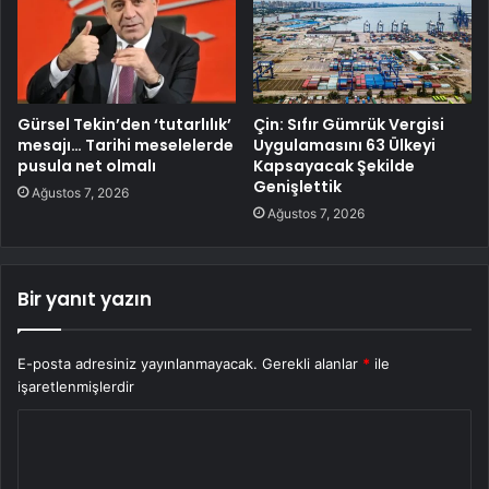
Gürsel Tekin’den ‘tutarlılık’
Çin: Sıfır Gümrük Vergisi
mesajı… Tarihi meselelerde
Uygulamasını 63 Ülkeyi
pusula net olmalı
Kapsayacak Şekilde
Genişlettik
Ağustos 7, 2026
Ağustos 7, 2026
Bir yanıt yazın
E-posta adresiniz yayınlanmayacak.
Gerekli alanlar
*
ile
işaretlenmişlerdir
Y
o