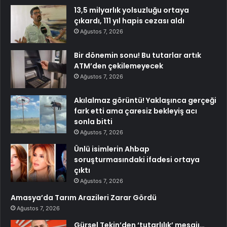
13,5 milyarlık yolsuzluğu ortaya
çıkardı, 111 yıl hapis cezası aldı
Ağustos 7, 2026
Bir dönemin sonu! Bu tutarlar artık
ATM’den çekilemeyecek
Ağustos 7, 2026
Akılalmaz görüntü! Yaklaşınca gerçeği
fark etti ama çaresiz bekleyiş acı
sonla bitti
Ağustos 7, 2026
Ünlü isimlerin Ahbap
soruşturmasındaki ifadesi ortaya
çıktı
Ağustos 7, 2026
Amasya’da Tarım Arazileri Zarar Gördü
Ağustos 7, 2026
Gürsel Tekin’den ‘tutarlılık’ mesajı…