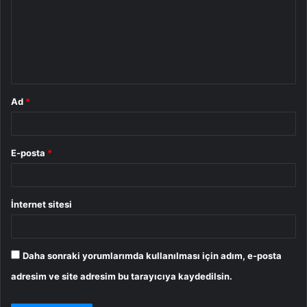
r
u
m
*
Ad
*
E-posta
*
İnternet sitesi
Daha sonraki yorumlarımda kullanılması için adım, e-posta
adresim ve site adresim bu tarayıcıya kaydedilsin.