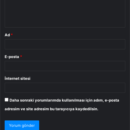
u
m
*
Ad
*
E-posta
*
İnternet sitesi
Daha sonraki yorumlarımda kullanılması için adım, e-posta
adresim ve site adresim bu tarayıcıya kaydedilsin.