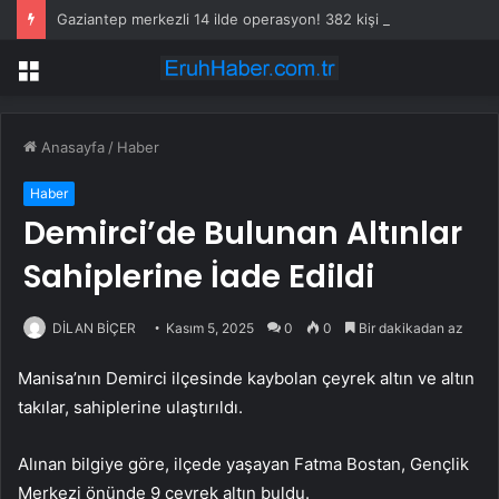
Gaziantep merkezli 14 ilde operasyon! 382 kişi gözaltına alındı
Menü
Anasayfa
/
Haber
Haber
Demirci’de Bulunan Altınlar
Sahiplerine İade Edildi
DİLAN BİÇER
Kasım 5, 2025
0
0
Bir dakikadan az
Manisa’nın Demirci ilçesinde kaybolan çeyrek altın ve altın
takılar, sahiplerine ulaştırıldı.
Alınan bilgiye göre, ilçede yaşayan Fatma Bostan, Gençlik
Merkezi önünde 9 çeyrek altın buldu.