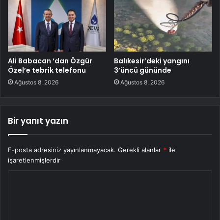
Ali Babacan ‘dan Özgür
Balıkesir’deki yangını
Özel’e tebrik telefonu
3’üncü gününde
Ağustos 8, 2026
Ağustos 8, 2026
Bir yanıt yazın
E-posta adresiniz yayınlanmayacak.
Gerekli alanlar
*
ile
işaretlenmişlerdir
Y
o
r