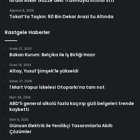
İsrailli Asker Gazze’deki Travmayla İntihar Etti
Ağustos 8, 2026
Tokat’ta Taşkın: 60 Bin Dekar Arazi Su Altında
Rastgele Haberler
Aralık 22, 2025
Bakan Kurum: Belçika ile İş Birliği Hazır
Ocak 16, 2024
Altay, Yusuf Şimşek’le yükseldi
Şubat 27, 2026
1 Mart Vapur İskelesi Otoparkı’na tam not
Mart 26, 2026
ABD’li general alkolü fazla kaçırıp gizli belgeleri trende
kaybetti
Ekim 6, 2025
Günsan Elektrik ile Yenilikçi Tasarımlarla Akıllı
Çözümler