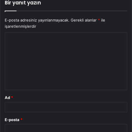
Bir yanıt yazın
E-posta adresiniz yayınlanmayacak.
Gerekli alanlar
*
ile
işaretlenmişlerdir
Y
o
r
u
m
*
Ad
*
E-posta
*