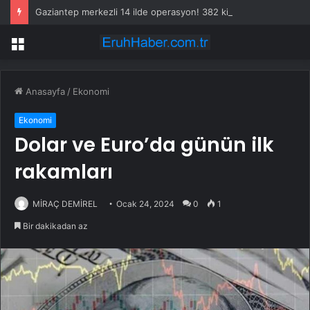
Gaziantep merkezli 14 ilde operasyon! 382 kişi gözaltına alındı
Menü
Anasayfa
/
Ekonomi
Ekonomi
Dolar ve Euro’da günün ilk
rakamları
MİRAÇ DEMİREL
Ocak 24, 2024
0
1
Bir dakikadan az