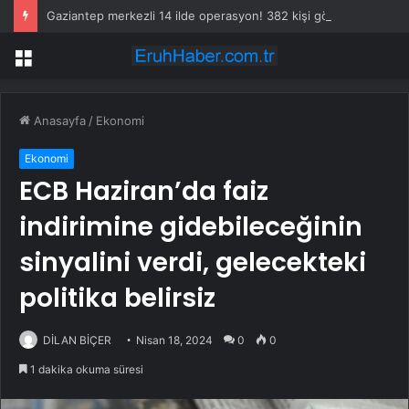
Gaziantep merkezli 14 ilde operasyon! 382 kişi gözaltına alındı
Menü
Anasayfa
/
Ekonomi
Ekonomi
ECB Haziran’da faiz
indirimine gidebileceğinin
sinyalini verdi, gelecekteki
politika belirsiz
DİLAN BİÇER
Nisan 18, 2024
0
0
1 dakika okuma süresi