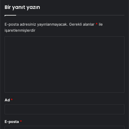
Bir yanıt yazın
E-posta adresiniz yayınlanmayacak.
Gerekli alanlar
*
ile
işaretlenmişlerdir
Y
o
r
u
m
*
Ad
*
E-posta
*