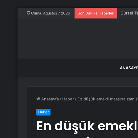
Gürsel Te
Cuma, Ağustos 7 2026
Son Dakika Haberleri
ANASAY
Anasayfa
/
Haber
/
En düşük emekli maaşına zam si
Haber
En düşük emek