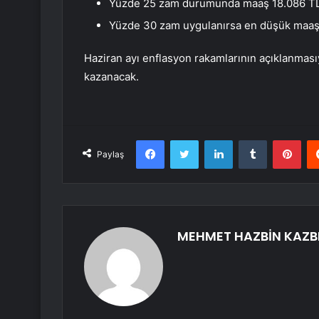
Yüzde 25 zam durumunda maaş 18.086 TL’
Yüzde 30 zam uygulanırsa en düşük maaş 
Haziran ayı enflasyon rakamlarının açıklanmasıyl
kazanacak.
Facebook
Twitter
LinkedIn
Tumblr
Pint
Paylaş
MEHMET HAZBİN KAZB