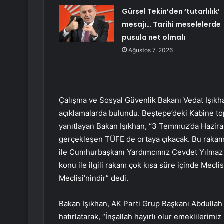
Gürsel Tekin’den ‘tutarlılık’
mesajı… Tarihi meselelerde
pusula net olmalı
Ağustos 7, 2026
Çalışma ve Sosyal Güvenlik Bakanı Vedat Işıkha
açıklamalarda bulundu. Beştepe’deki Kabine top
yanıtlayan Bakan Işıkhan, “3 Temmuz’da Haziran 
gerçekleşen TÜFE de ortaya çıkacak. Bu rakaml
ile Cumhurbaşkanı Yardımcımız Cevdet Yılmaz 
konu ile ilgili rakam çok kısa süre içinde Mecli
Meclisi’nindir” dedi.
Bakan Işıkhan, AK Parti Grup Başkanı Abdullah G
hatırlatarak, “İnşallah hayırlı olur emeklilerimiz 