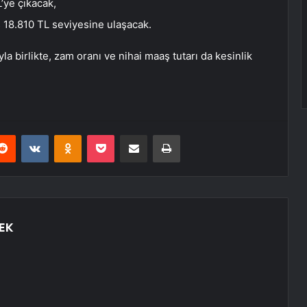
ye çıkacak,
18.810 TL seviyesine ulaşacak.
a birlikte, zam oranı ve nihai maaş tutarı da kesinlik
erest
Reddit
VKontakte
Odnoklassniki
Pocket
E-Posta ile paylaş
Yazdır
EK