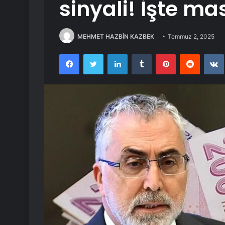
sinyali! İşte m
MEHMET HAZBİN KAZBEK
Temmuz 2, 2025
Facebook
Twitter
LinkedIn
Tumblr
Pinterest
Reddit