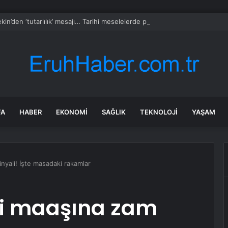
kin’den ‘tutarlılık’ mesajı… Tarihi meselelerde pusula net olmalı
FA
HABER
EKONOMI
SAĞLIK
TEKNOLOJI
YAŞAM
nyali! İşte masadaki rakamlar
li maaşına zam