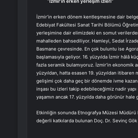
“
İzmir’in erken yerleşim izleri”
İzmir’in erken dönem kentleşmesine dair belgel
Edebiyat Fakültesi Sanat Tarihi Bölümü Öğreti
yerleşimine dair elimizdeki en somut verilerden
mahalleden bahsediliyor. Hamleyi, Sedat İrza
Basmane çevresinde. En çok buluntu ise Agora’
başlamasıyla geliyor. 16. yüzyılda İzmir hâlâ k
fazla seramik bulamıyoruz. İzmir’in ekonomik a
yüzyıldan, hatta esasen 19. yüzyıldan itibaren 
gelişimi çok daha geç bir dönemde ivme kazanı
inşası bu izleri takip edebileceğimiz nadir yapı
yaşamın ancak 17. yüzyılda daha görünür hale g
Etkinliğin sonunda Etnografya Müzesi Müdürü 
değerli katkılarda bulunan Doç. Dr. Sevinç Gök