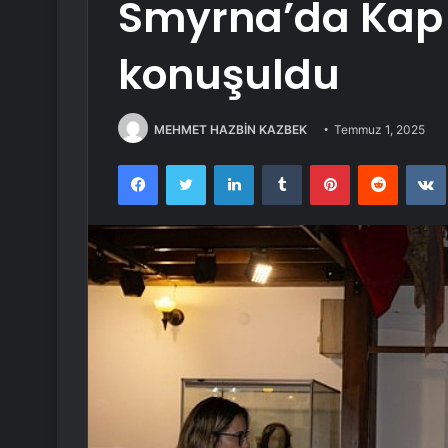
Smyrna’da Kap
konuşuldu
MEHMET HAZBİN KAZBEK
Temmuz 1, 2025
Facebook
Twitter
LinkedIn
Tumblr
Pinterest
Reddit