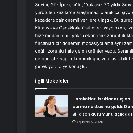
Sevinç Gök İpekçioğlu, “Yaklaşık 20 yıldır Smyr
yürütülen kazılarda araştırmacı olarak çalışıyo
kacaklara dair önemli verilere ulaştık. Bu sür
Kütahya ve Çanakkale üretimleri yaygınken, İz
bize modanın mı, yoksa ekonomik zorunlulukları
fincanları bir dönemin modasıydı ama aynı zaman
değil, zorunlu hale gelen ürünler yaptı. Seramik
demografik yapı, ekonomik güç ve ulaşılabilirl
gerekiyor.” diye konuştu.
İlgili Makaleler
Hareketleri kısıtlandı, işleri
durma noktasına geldi: Dan
Bilic son durumunu açıkladı
Ağustos 6, 2026