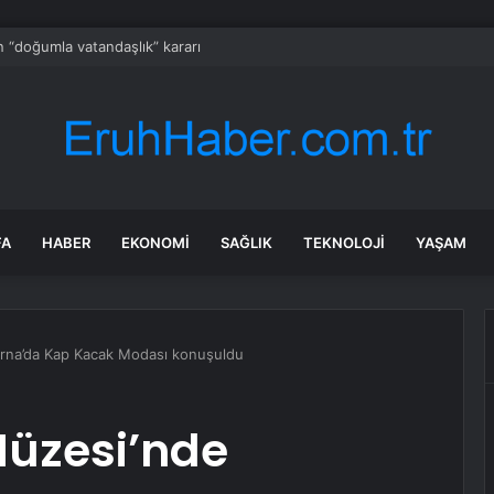
 “doğumla vatandaşlık” kararı
FA
HABER
EKONOMI
SAĞLIK
TEKNOLOJI
YAŞAM
rna’da Kap Kacak Modası konuşuldu
Müzesi’nde