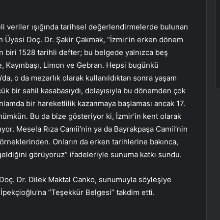
i veriler ışığında tarihsel değerlendirmelerde bulunan
m Üyesi Doç. Dr. Şakir Çakmak, “İzmir’in erken dönem
 biri 1528 tarihli defter; bu belgede yalnızca beş
de, Kayınbaşı, Limon ve Gebran. Hepsi bugünkü
da, o da mezarlık olarak kullanıldıktan sonra yaşam
üçük bir sahil kasabasıydı, dolayısıyla bu dönemden çok
nlamda bir hareketlilik kazanmaya başlaması ancak 17.
mümkün. Bu da bize gösteriyor ki, İzmir’in kent olarak
yor. Mesela Rıza Camii’nin ya da Bayrakpaşa Camii’nin
 örneklerinden. Onların da erken tarihlerine bakınca,
eldiğini görüyoruz” ifadeleriyle sunuma katkı sundu.
Doç. Dr. Dilek Maktal Canko, sunumuyla söyleşiye
 İpekçioğlu’na “Teşekkür Belgesi” takdim etti.