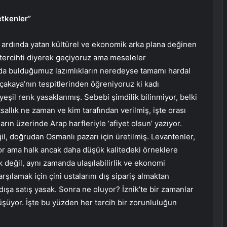
etkenler”
 ardında yatan kültürel ve ekonomik arka plana değinen
, tercihti diyerek geçiyoruz ama meseleler
a bulduğumuz lazımlıkların neredeyse tamamı hardal
nçakaya’nın tespitlerinden öğreniyoruz ki kadı
 yeşil renk yasaklanmış. Sebebi şimdilik bilinmiyor, belki
sallık ne zaman ve kim tarafından verilmiş, işte orası
arın üzerinde Arap harfleriyle ‘afiyet olsun’ yazıyor.
l, doğrudan Osmanlı pazarı için üretilmiş. Levantenler,
yor ama halk ancak daha düşük kalitedeki örneklere
k değil, aynı zamanda ulaşılabilirlik ve ekonomi
rşılamak için çini ustalarını dış sipariş almaktan
ışa satış yasak. Sonra ne oluyor? İznik’te bir zamanlar
 düşüyor. İşte bu yüzden her tercih bir zorunluluğun