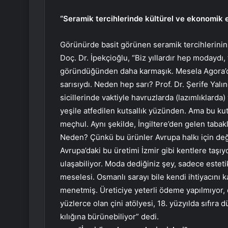
“Seramik tercihlerinde kültürel ve ekonomik 
Görünürde basit görünen seramik tercihlerinin
Doç. Dr. İpekçioğlu, “Biz yıllardır hep modaydı
göründüğünden daha karmaşık. Mesela Agora’d
sarısıydı. Neden hep sarı? Prof. Dr. Şerife Yalı
sicillerinde vaktiyle havruzlarda (lazımlıklarda)
yeşile atfedilen kutsallık yüzünden. Ama bu kut
meçhul. Aynı şekilde, İngiltere’den gelen tabakl
Neden? Çünkü bu ürünler Avrupa halkı için deği
Avrupa’daki bu üretimi İzmir gibi kentlere taşı
ulaşabiliyor. Moda dediğiniz şey, sadece esteti
meselesi. Osmanlı sarayı bile kendi ihtiyacını ka
menetmiş. Üreticiye yeterli ödeme yapılmıyor, d
yüzlerce olan çini atölyesi, 18. yüzyılda sıfıra
kılığına bürünebiliyor” dedi.