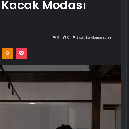
 Kacak Modası
0
0
2 dakika okuma süresi
VKontakte
Odnoklassniki
Pocket