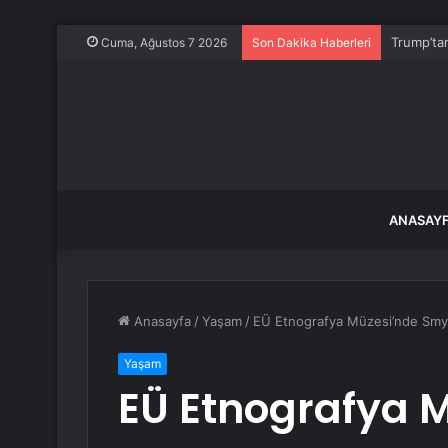
Trump’tan
Cuma, Ağustos 7 2026
Son Dakika Haberleri
ANASAY
Anasayfa
/
Yaşam
/
EÜ Etnografya Müzesi’nde Smy
Yaşam
EÜ Etnografya 