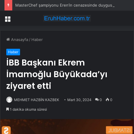
MasterChef şampiyonu Eren’in cenazesinde duygusal anlar: Annesi güçlükle ayakta durabildi
Menü
Anasayfa
/
Haber
Haber
İBB Başkanı Ekrem
İmamoğlu Büyükada’yı
ziyaret etti
MEHMET HAZBİN KAZBEK
Mart 30, 2024
0
0
1 dakika okuma süresi