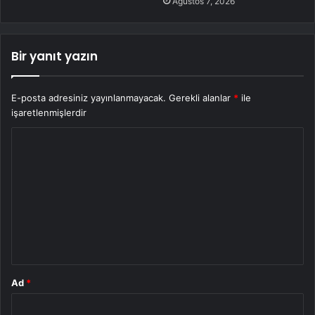
Ağustos 7, 2026
Bir yanıt yazın
E-posta adresiniz yayınlanmayacak.
Gerekli alanlar
*
ile
işaretlenmişlerdir
Y
o
r
u
m
*
Ad
*