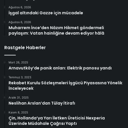
Ağustos 6, 2026
İşgal altındaki Gazze için mücadele
Ağustos 6, 2026
Muharrem İnce’den Nâzım Hikmet göndermeli
paylaşım: Vatan hainliğine devam ediyor hâlâ
Rastgele Haberler
Mart 26, 2025
Arnavutköy’de panik anları: Elektrik panosu yandı
Temmuz 3, 2023
Rekabet Kurulu Sözleşmeleri İşgücü Piyasasına Yönelik
İnceleyecek
Aralık 31, 2025
Neslihan Arslan’dan Tülay İtirafı
Kasım 8, 2025
Çin, Hollanda’ya Yarı İletken Üreticisi Nexperia
Üzerinde Müdahale Çağrısı Yaptı