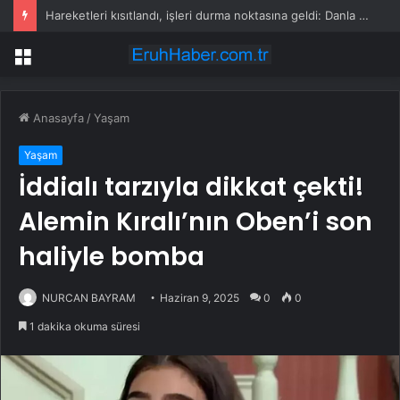
Hareketleri kısıtlandı, işleri durma noktasına geldi: Danla Bilic son durumunu açıkladı
Menü
Anasayfa
/
Yaşam
Yaşam
İddialı tarzıyla dikkat çekti!
Alemin Kıralı’nın Oben’i son
haliyle bomba
NURCAN BAYRAM
Haziran 9, 2025
0
0
1 dakika okuma süresi