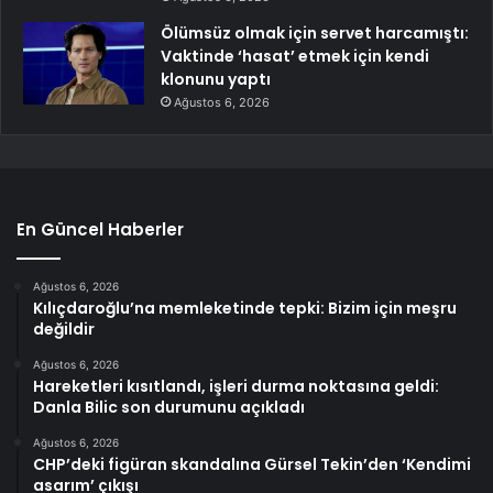
Ölümsüz olmak için servet harcamıştı:
Vaktinde ‘hasat’ etmek için kendi
klonunu yaptı
Ağustos 6, 2026
En Güncel Haberler
Ağustos 6, 2026
Kılıçdaroğlu’na memleketinde tepki: Bizim için meşru
değildir
Ağustos 6, 2026
Hareketleri kısıtlandı, işleri durma noktasına geldi:
Danla Bilic son durumunu açıkladı
Ağustos 6, 2026
CHP’deki figüran skandalına Gürsel Tekin’den ‘Kendimi
asarım’ çıkışı