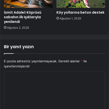
İzmit Adalet Köprüsü
Köy yollarına beton destek
sabahın ilk Işıklarıyla
Ağustos 1, 2026
yenilendi
Ağustos 2, 2026
Bir yanıt yazın
E-posta adresiniz yayınlanmayacak.
Gerekli alanlar
*
ile
işaretlenmişlerdir
Y
o
r
u
m