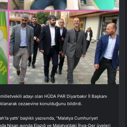
illetvekili adayı olan HÜDA PAR Diyarbakır İl Başkanı
uklanarak cezaevine konulduğunu bildirdi.
’la yattı’ başlıklı yazısında, “Malatya Cumhuriyet
da Nisan ayında Elazığ ve Malatya’daki İhya-Der üyeleri