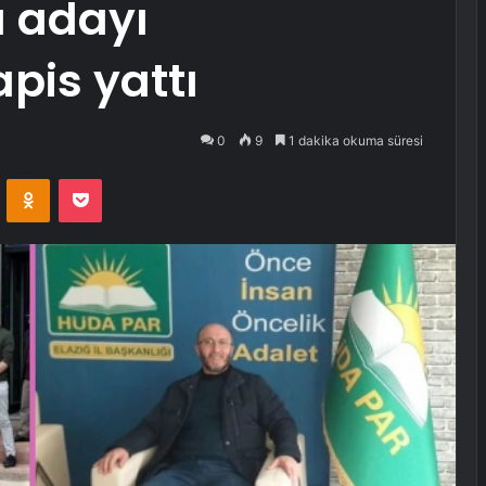
 adayı
pis yattı
0
9
1 dakika okuma süresi
VKontakte
Odnoklassniki
Pocket