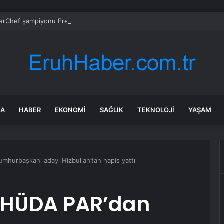
rChef şampiyonu Eren’in cenazesinde duygusal anlar: Annesi güçlükle a
FA
HABER
EKONOMI
SAĞLIK
TEKNOLOJI
YAŞAM
mhurbaşkanı adayı Hizbullah’tan hapis yattı
 HÜDA PAR’dan