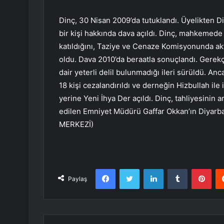
Dinç, 30 Nisan 2009’da tutuklandı. Üyelikten D
bir kişi hakkında dava açıldı. Dinç, mahkemede 
katıldığını, Taziye ve Cenaze Komisyonunda ak
oldu. Dava 2010’da beraatla sonuçlandı. Gerekçe
dair yeterli delil bulunmadığı ileri sürüldü. An
18 kişi cezalandırıldı ve derneğin Hizbullah ile
yerine Yeni İhya Der açıldı. Dinç, tahliyesinin a
edilen Emniyet Müdürü Gaffar Okkan’ın Diyarbak
MERKEZİ)
Facebook
Twitter
LinkedIn
Tumblr
Pint
Paylaş