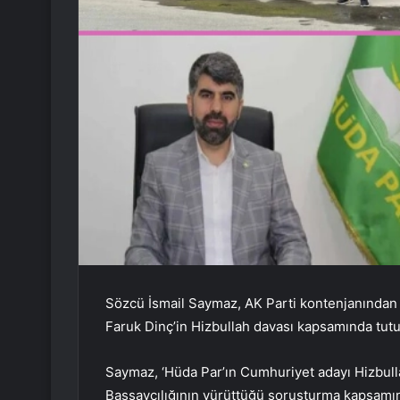
Sözcü İsmail Saymaz, AK Parti kontenjanından m
Faruk Dinç’in Hizbullah davası kapsamında tut
Saymaz, ‘Hüda Par’ın Cumhuriyet adayı Hizbullah
Başsavcılığının yürüttüğü soruşturma kapsamın