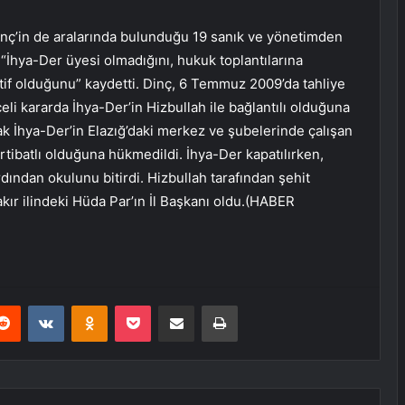
inç’in de aralarında bulunduğu 19 sanık ve yönetimden
“İhya-Der üyesi olmadığını, hukuk toplantılarına
tif olduğunu” kaydetti. Dinç, 6 Temmuz 2009’da tahliye
li kararda İhya-Der’in Hizbullah ile bağlantılı olduğuna
cak İhya-Der’in Elazığ’daki merkez ve şubelerinde çalışan
 irtibatlı olduğuna hükmedildi. İhya-Der kapatılırken,
rdından okulunu bitirdi. Hizbullah tarafından şehit
ır ilindeki Hüda Par’ın İl Başkanı oldu.(HABER
erest
Reddit
VKontakte
Odnoklassniki
Pocket
E-Posta ile paylaş
Yazdır