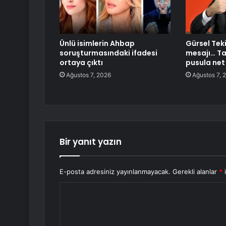
Ünlü isimlerin Ahbap
Gürsel Teki
soruşturmasındaki ifadesi
mesajı… Ta
ortaya çıktı
pusula net
Ağustos 7, 2026
Ağustos 7, 
Bir yanıt yazın
E-posta adresiniz yayınlanmayacak.
Gerekli alanlar
*
i
Y
o
r