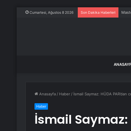
Maste
Cumartesi, Ağustos 8 2026
Son Dakika Haberleri
ANASAY
Anasayfa
/
Haber
/
İsmail Saymaz: HÜDA PAR’dan cu
Haber
İsmail Saymaz: