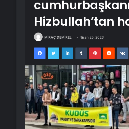
cumhurbaşkanı
Hizbullah’tan ha
MİRAÇ DEMİREL
Nisan 25, 2023
Facebook
Twitter
LinkedIn
Tumblr
Pinterest
Reddit