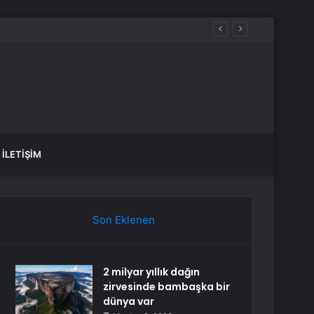
yakta durabildi
İLETIŞIM
Son Eklenen
2 milyar yıllık dağın
zirvesinde bambaşka bir
dünya var