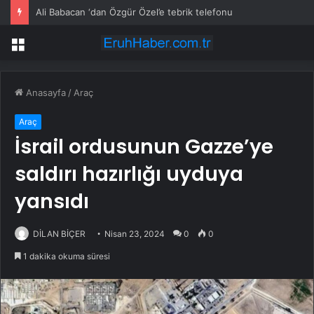
Ali Babacan ‘dan Özgür Özel’e tebrik telefonu
Menü
Anasayfa
/
Araç
Araç
İsrail ordusunun Gazze’ye
saldırı hazırlığı uyduya
yansıdı
DİLAN BİÇER
Nisan 23, 2024
0
0
1 dakika okuma süresi