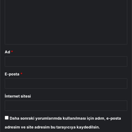
o
r
u
m
*
Ad
*
E-posta
*
İnternet sitesi
Daha sonraki yorumlarımda kullanılması için adım, e-posta
adresim ve site adresim bu tarayıcıya kaydedilsin.