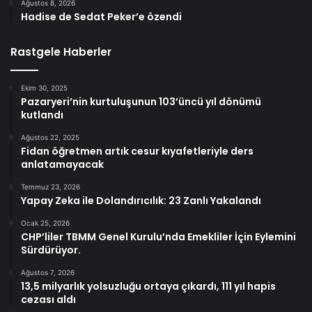
Ağustos 8, 2026
Hadise de Sedat Peker’e özendi
Rastgele Haberler
Ekim 30, 2025
Pazaryeri’nin kurtuluşunun 103’üncü yıl dönümü
kutlandı
Ağustos 22, 2025
Fidan öğretmen artık cesur kıyafetleriyle ders
anlatamayacak
Temmuz 23, 2026
Yapay Zeka ile Dolandırıcılık: 23 Zanlı Yakalandı
Ocak 25, 2026
CHP’liler TBMM Genel Kurulu’nda Emekliler İçin Eylemini
Sürdürüyor.
Ağustos 7, 2026
13,5 milyarlık yolsuzluğu ortaya çıkardı, 111 yıl hapis
cezası aldı