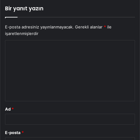
Bir yanıt yazın
E-posta adresiniz yayınlanmayacak.
Gerekli alanlar
*
ile
işaretlenmişlerdir
Y
o
r
u
m
*
Ad
*
E-posta
*