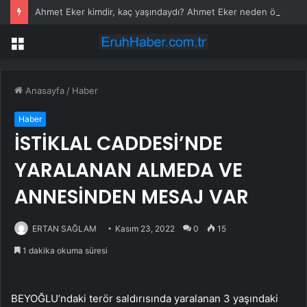
Ahmet Eker kimdir, kaç yaşındaydı? Ahmet Eker neden öldü?
Menü
Anasayfa
/
Haber
Haber
İSTİKLAL CADDESİ’NDE
YARALANAN ALMEDA VE
ANNESİNDEN MESAJ VAR
ERTAN SAĞLAM
Kasım 23, 2022
0
15
1 dakika okuma süresi
BEYOĞLU’ndaki terör saldırısında yaralanan 3 yaşındaki