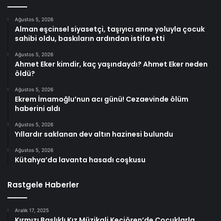
Ağustos 5, 2026
Alman eşcinsel siyasetçi, taşıyıcı anne yoluyla çocuk
sahibi oldu, baskıların ardından istifa etti
Ağustos 5, 2026
Ahmet Eker kimdir, kaç yaşındaydı? Ahmet Eker neden
öldü?
Ağustos 5, 2026
Ekrem İmamoğlu’nun acı günü! Cezaevinde ölüm
haberini aldı
Ağustos 5, 2026
Yıllardır saklanan dev altın hazinesi bulundu
Ağustos 5, 2026
Kütahya’da lavanta hasadı coşkusu
Rastgele Haberler
Aralık 17, 2025
Kırmızı Başlıklı Kız Müzikali Keçiören’de Çocuklarla