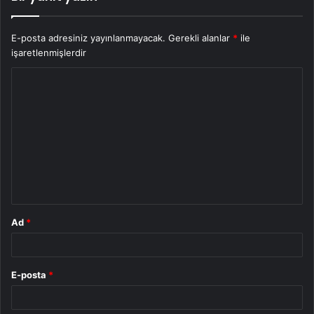
E-posta adresiniz yayınlanmayacak.
Gerekli alanlar
*
ile
işaretlenmişlerdir
Y
o
r
u
m
*
Ad
*
E-posta
*