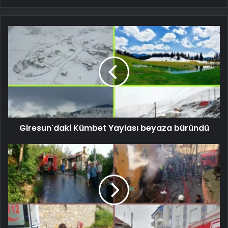
Giresun'daki Kümbet Yaylası beyaza büründü