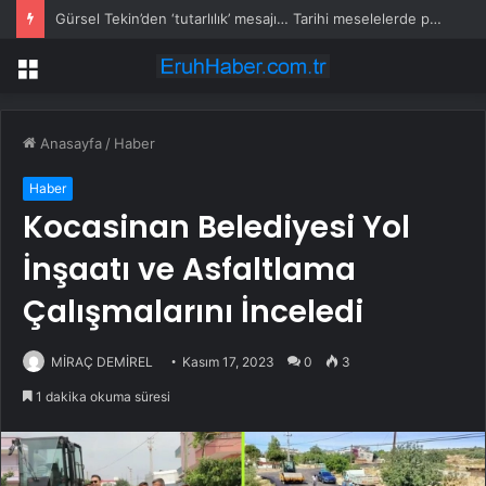
Gürsel Tekin’den ‘tutarlılık’ mesajı… Tarihi meselelerde pusula net olmalı
Menü
Anasayfa
/
Haber
Haber
Kocasinan Belediyesi Yol
İnşaatı ve Asfaltlama
Çalışmalarını İnceledi
MİRAÇ DEMİREL
Kasım 17, 2023
0
3
1 dakika okuma süresi