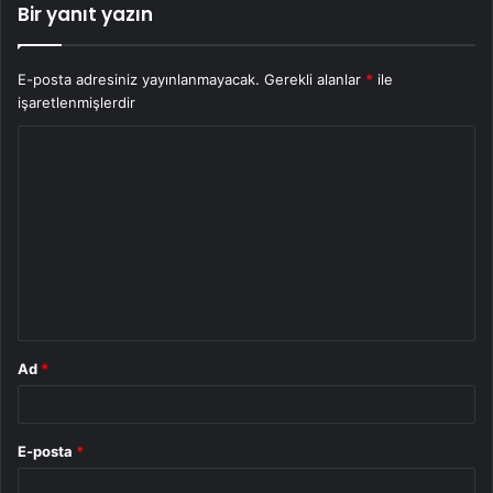
Bir yanıt yazın
E-posta adresiniz yayınlanmayacak.
Gerekli alanlar
*
ile
işaretlenmişlerdir
Y
o
r
u
m
*
Ad
*
E-posta
*