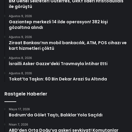
BM Genel Sekreteri Guterres, GRKY lideri Hristodulidis
ile görüştü
Ağustos 9, 2026
Gaziantep merkezli 14 ilde operasyon! 382 kişi
gözaltına alındı
Ağustos 9, 2026
Ziraat Bankası’nın mobil bankacılık, ATM, POS cihazı ve
kart hizmetleri çöktü
Ağustos 8, 2026
İsrailli Asker Gazze’deki Travmayla İntihar Etti
Ağustos 8, 2026
Tokat’ta Taşkın: 60 Bin Dekar Arazi Su Altında
Rastgele Haberler
Mayıs 17, 2026
Bodrum’da Gölet Taştı, Balıklar Yola Saçıldı
Nisan 7, 2026
ABD’den Orta Doğu’ya askeri sevkiyat! Komutanlar