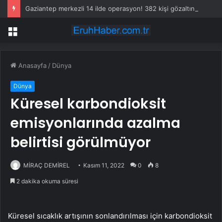
Gaziantep merkezli 14 ilde operasyon! 382 kişi gözaltına alındı
Menü
Anasayfa
/
Dünya
Dünya
Küresel karbondioksit
emisyonlarında azalma
belirtisi görülmüyor
MİRAÇ DEMİREL
Kasım 11, 2022
0
8
2 dakika okuma süresi
Küresel sıcaklık artışının sonlandırılması için karbondioksit