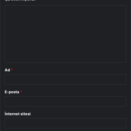
Y
o
r
u
m
*
Ad
*
E-posta
*
İnternet sitesi