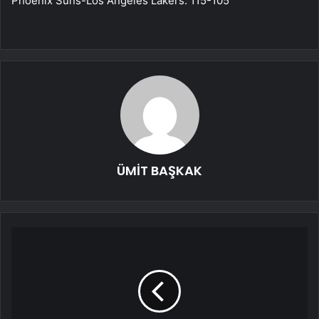
Phoenix Suns-Los Angeles Lakers: 115-105
ÜMİT BAŞKAK