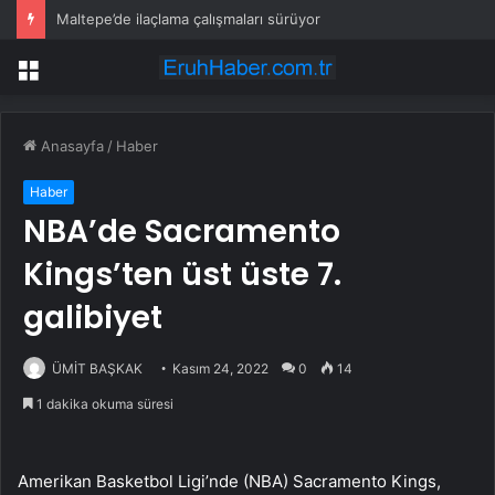
Maltepe’de ilaçlama çalışmaları sürüyor
Menü
Anasayfa
/
Haber
Haber
NBA’de Sacramento
Kings’ten üst üste 7.
galibiyet
ÜMİT BAŞKAK
Kasım 24, 2022
0
14
1 dakika okuma süresi
Amerikan Basketbol Ligi’nde (NBA) Sacramento Kings,