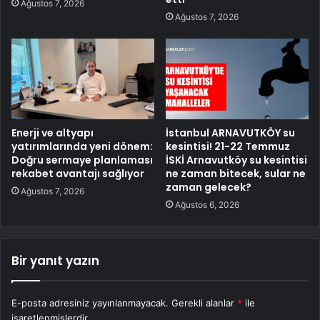
Ağustos 7, 2026
Ağustos 7, 2026
Enerji ve altyapı
İstanbul ARNAVUTKÖY su
yatırımlarında yeni dönem:
kesintisi! 21-22 Temmuz
Doğru sermaye planlaması
İSKİ Arnavutköy su kesintisi
rekabet avantajı sağlıyor
ne zaman bitecek, sular ne
zaman gelecek?
Ağustos 7, 2026
Ağustos 6, 2026
Bir yanıt yazın
E-posta adresiniz yayınlanmayacak.
Gerekli alanlar
*
ile
işaretlenmişlerdir