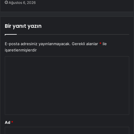
Ağustos 6, 2026
Bir yanıt yazın
E-posta adresiniz yayınlanmayacak.
Gerekli alanlar
*
ile
işaretlenmişlerdir
Y
o
r
u
m
*
Ad
*