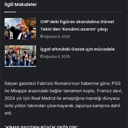
İlgili Makaleler
CHP’deki figüran skandalına Gürsel
Tekin’den ‘Kendimi asarım’ çıkışı
Ağustos 6, 2026
İşgal altındaki Gazze için mücadele
Ağustos 6, 2026
İtalyan gazeteci Fabrizio Romano’nun haberine göre; PSG
ile Mbappe arasındaki bağlar tamamen koptu. Fransız devi,
2024 yılı için Real Madrid ile anlaştığına inandığı dünyaca
ünlü yıldızı takımdan çıkarmayarak Japonya kampına dahil
etti.
“KİMSE PSG’DEN BÜYÜK DEĞİLDİR”