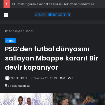
CHP’deki figüran skandalına Gürsel Tekin’den ‘Kendimi asarım’ çıkışı
Menü
Anasayfa
/
Haber
Haber
PSG’den futbol dünyasını
sallayan Mbappe kararı! Bir
devir kapanıyor
SİBEL EKEN
Temmuz 23, 2023
0
8
Bir dakikadan az