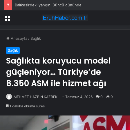
Balıkesir’deki yangını 3’üncü gününde
Menü
Anasayfa
/
Sağlık
Sağlık
Sağlıkta koruyucu model
güçleniyor… Türkiye’de
8.350 ASM ile hizmet ağı
MEHMET HAZBİN KAZBEK
Temmuz 4, 2026
0
0
1 dakika okuma süresi