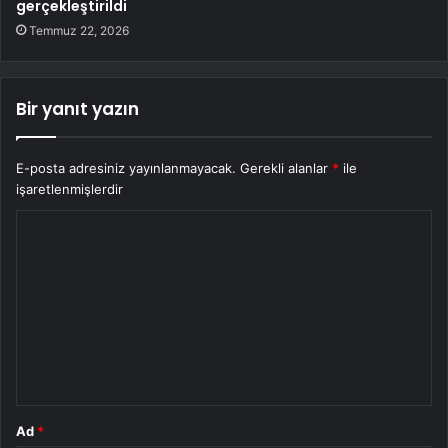
gerçekleştirildi
Temmuz 22, 2026
Bir yanıt yazın
E-posta adresiniz yayınlanmayacak.
Gerekli alanlar
*
ile
işaretlenmişlerdir
Y
o
r
u
m
*
Ad
*