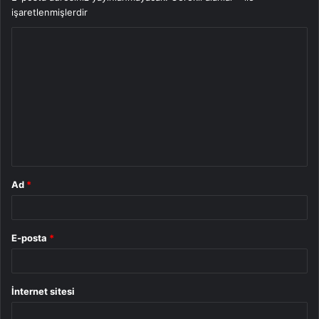
işaretlenmişlerdir
Y
o
r
u
m
*
Ad
*
E-posta
*
İnternet sitesi