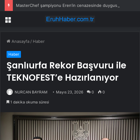
MasterChef şampiyonu Eren’in cenazesinde duygusal anlar: Annesi güçlükle ayakta durabildi
Menü
Anasayfa
/
Haber
Haber
Şanlıurfa Rekor Başvuru ile
TEKNOFEST’e Hazırlanıyor
NURCAN BAYRAM
Mayıs 23, 2026
0
0
1 dakika okuma süresi