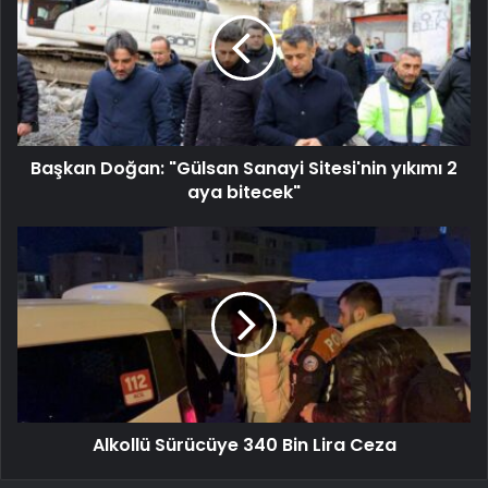
Başkan Doğan: "Gülsan Sanayi Sitesi'nin yıkımı 2
aya bitecek"
Alkollü Sürücüye 340 Bin Lira Ceza