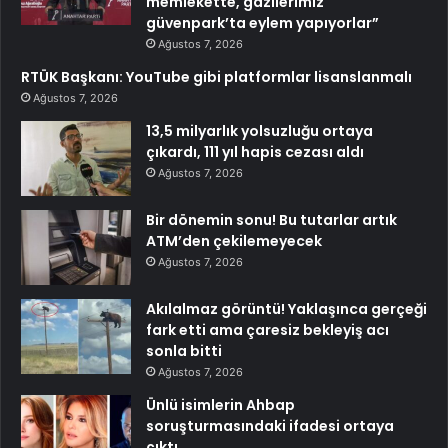
memlekette, gazilerimiz
güvenpark’ta eylem yapıyorlar”
Ağustos 7, 2026
RTÜK Başkanı: YouTube gibi platformlar lisanslanmalı
Ağustos 7, 2026
13,5 milyarlık yolsuzluğu ortaya
çıkardı, 111 yıl hapis cezası aldı
Ağustos 7, 2026
Bir dönemin sonu! Bu tutarlar artık
ATM’den çekilemeyecek
Ağustos 7, 2026
Akılalmaz görüntü! Yaklaşınca gerçeği
fark etti ama çaresiz bekleyiş acı
sonla bitti
Ağustos 7, 2026
Ünlü isimlerin Ahbap
soruşturmasındaki ifadesi ortaya
çıktı