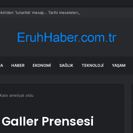
kin’den ‘tutarlılık’ mesajı… Tarihi meselelerde pusula net olmalı
FA
HABER
EKONOMI
SAĞLIK
TEKNOLOJI
YAŞAM
Kate ameliyat oldu
Galler Prensesi