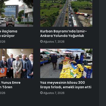
e ilaçlama
Kurban Bayramı’nda İzmir-
ı sürüyor
Ankara Yolunda Yoğunluk
2026
Ağustos 7, 2026
 Yunus Emre
Yaz meyvesinin kilosu 300
n Tören
liraya fırladı, emekli isyan etti
2026
Ağustos 7, 2026