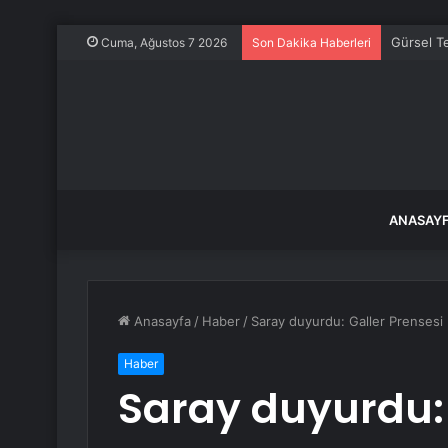
Gürsel Te
Cuma, Ağustos 7 2026
Son Dakika Haberleri
ANASAY
Anasayfa
/
Haber
/
Saray duyurdu: Galler Prensesi 
Haber
Saray duyurdu: 