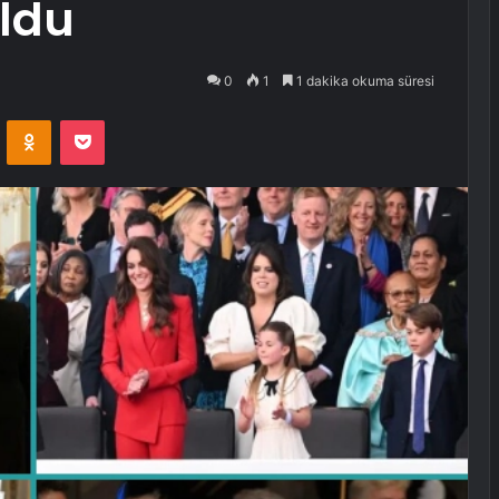
oldu
0
1
1 dakika okuma süresi
VKontakte
Odnoklassniki
Pocket