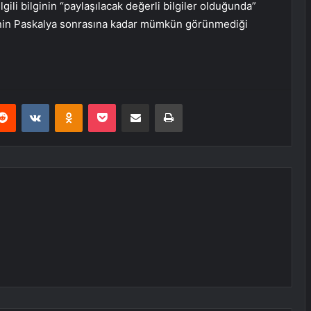
ili bilginin “paylaşılacak değerli bilgiler olduğunda”
nin Paskalya sonrasına kadar mümkün görünmediği
erest
Reddit
VKontakte
Odnoklassniki
Pocket
E-Posta ile paylaş
Yazdır