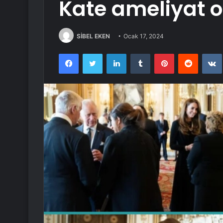
Kate ameliyat 
SİBEL EKEN
Ocak 17, 2024
Facebook
Twitter
LinkedIn
Tumblr
Pinterest
Reddit