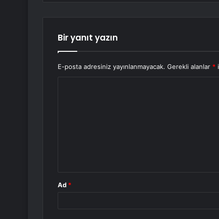
Bir yanıt yazın
E-posta adresiniz yayınlanmayacak.
Gerekli alanlar
*
i
Y
o
r
u
m
*
Ad
*