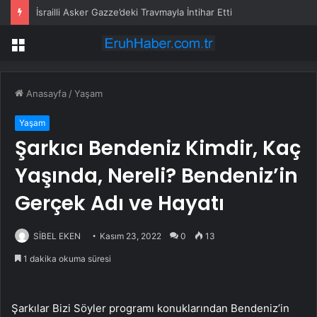
İsrailli Asker Gazze’deki Travmayla İntihar Etti
Menü
Anasayfa
/
Yaşam
Yaşam
Şarkıcı Bendeniz Kimdir, Kaç
Yaşında, Nereli? Bendeniz’in
Gerçek Adı ve Hayatı
SİBEL EKEN
Kasım 23, 2022
0
13
1 dakika okuma süresi
Şarkılar Bizi Söyler programı konuklarından Bendeniz’in