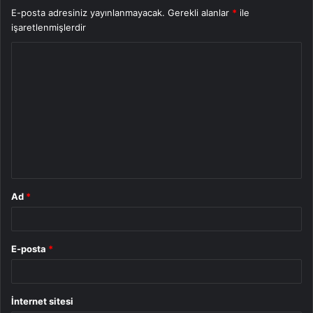
E-posta adresiniz yayınlanmayacak.
Gerekli alanlar
*
ile
işaretlenmişlerdir
Y
o
r
u
m
*
Ad
*
E-posta
*
İnternet sitesi