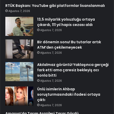
RTÜK Başkanı: YouTube gibi platformlar lisanslanmalı
Ağustos 7, 2026
13,5 milyarlık yolsuzluğu ortaya
çıkardı, 111 yıl hapis cezası aldı
Ağustos 7, 2026
Bir dönemin sonu! Bu tutarlar artık
ATM’den çekilemeyecek
Ağustos 7, 2026
Akılalmaz görüntü! Yaklaşınca gerçeği
fark etti ama çaresiz bekleyiş acı
sonla bitti
Ağustos 7, 2026
Ünlü isimlerin Ahbap
soruşturmasındaki ifadesi ortaya
çıktı
Ağustos 7, 2026
Amasya’da Tarım Arazileri Zarar Gördü