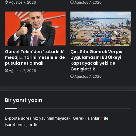
Ağustos 7, 2026
Ağustos 7, 2026
Gürsel Tekin’den ‘tutarlılık’
Çin: Sıfır Gümrük Vergisi
mesajı… Tarihi meselelerde
Uygulamasını 63 Ülkeyi
pusula net olmalı
Kapsayacak Şekilde
Genişlettik
Ağustos 7, 2026
Ağustos 7, 2026
Bir yanıt yazın
E-posta adresiniz yayınlanmayacak.
Gerekli alanlar
*
ile
işaretlenmişlerdir
Y