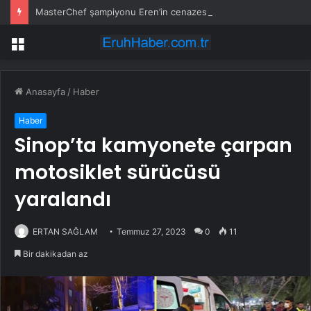
MasterChef şampiyonu Eren’in cenazesinde duygusal anlar: Annesi güçlükle ayakta durabildi
Menü
Anasayfa
/
Haber
Haber
Sinop’ta kamyonete çarpan
motosiklet sürücüsü
yaralandı
ERTAN SAĞLAM
Temmuz 27, 2023
0
11
Bir dakikadan az