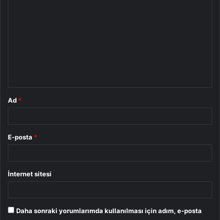
o
r
u
m
*
Ad
*
E-posta
*
İnternet sitesi
Daha sonraki yorumlarımda kullanılması için adım, e-posta