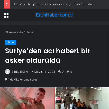
Niğde’de Uyuşturucu Operasyonu: 2 Şüpheli Tutuklandı
Menü
Anasayfa
/
Haber
Haber
Suriye’den acı haber! bir
asker öldürüldü
SİBEL EKEN
Mayıs 16, 2023
0
9
1 dakika okuma süresi