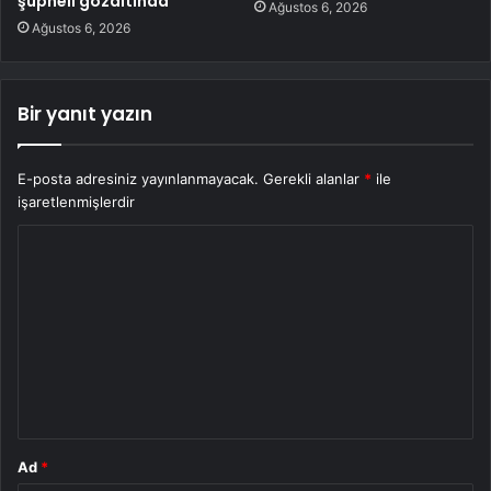
şüpheli gözaltında
Ağustos 6, 2026
Ağustos 6, 2026
Bir yanıt yazın
E-posta adresiniz yayınlanmayacak.
Gerekli alanlar
*
ile
işaretlenmişlerdir
Y
o
r
u
m
*
Ad
*