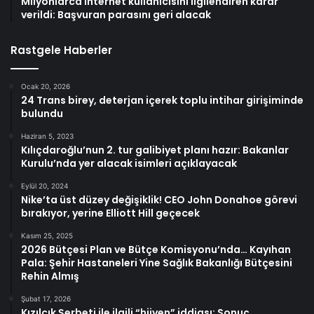
Milyonlarca internet kullanıcısını ilgilendiren karar
verildi: Başvuran parasını geri alacak
Rastgele Haberler
Ocak 20, 2026
24 Trans birey, deterjan içerek toplu intihar girişiminde
bulundu
Haziran 5, 2023
Kılıçdaroğlu’nun 2. tur galibiyet planı hazır: Bakanlar
Kurulu’nda yer alacak isimleri açıklayacak
Eylül 20, 2024
Nike’ta üst düzey değişiklik! CEO John Donahoe görevi
bırakıyor, yerine Elliott Hill geçecek
Kasım 25, 2025
2026 Bütçesi Plan ve Bütçe Komisyonu’nda… Kayıhan
Pala: Şehir Hastaneleri Yine Sağlık Bakanlığı Bütçesini
Rehin Almış
Şubat 17, 2026
Kızılcık Şerbeti ile ilgili “hijyen” iddiası: Sonuç