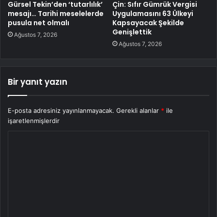
Gürsel Tekin’den ‘tutarlılık’
Çin: Sıfır Gümrük Vergisi
mesajı… Tarihi meselelerde
Uygulamasını 63 Ülkeyi
pusula net olmalı
Kapsayacak Şekilde
Genişlettik
Ağustos 7, 2026
Ağustos 7, 2026
Bir yanıt yazın
E-posta adresiniz yayınlanmayacak.
Gerekli alanlar
*
ile
işaretlenmişlerdir
Y
o
r
u
m
*