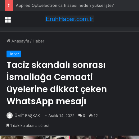
Applied Optoelectronics hissesi neden yükselişte?
Menü
Anasayfa
/
Haber
Haber
Taciz skandalı sonrası
İsmailağa Cemaati
üyelerine dikkat çeken
WhatsApp mesajı
ÜMİT BAŞKAK
Aralık 14, 2022
0
12
1 dakika okuma süresi