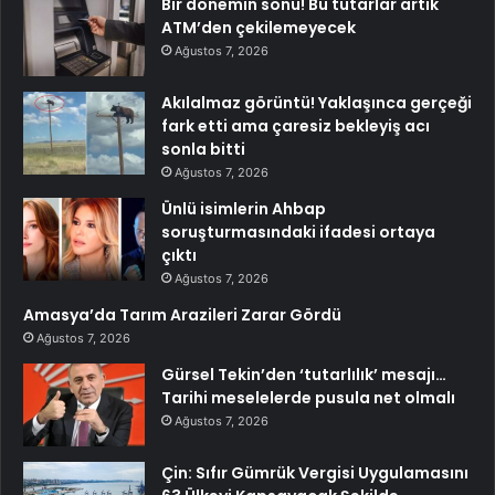
Bir dönemin sonu! Bu tutarlar artık
ATM’den çekilemeyecek
Ağustos 7, 2026
Akılalmaz görüntü! Yaklaşınca gerçeği
fark etti ama çaresiz bekleyiş acı
sonla bitti
Ağustos 7, 2026
Ünlü isimlerin Ahbap
soruşturmasındaki ifadesi ortaya
çıktı
Ağustos 7, 2026
Amasya’da Tarım Arazileri Zarar Gördü
Ağustos 7, 2026
Gürsel Tekin’den ‘tutarlılık’ mesajı…
Tarihi meselelerde pusula net olmalı
Ağustos 7, 2026
Çin: Sıfır Gümrük Vergisi Uygulamasını