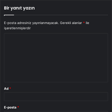
Bir yanıt yazın
E-posta adresiniz yayınlanmayacak.
Gerekli alanlar
*
ile
işaretlenmişlerdir
Y
o
r
u
m
*
Ad
*
E-posta
*