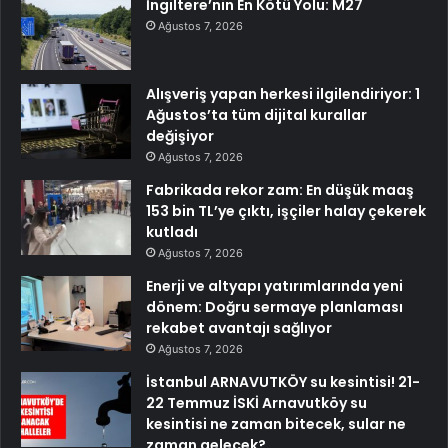
İngiltere’nin En Kötü Yolu: M27
Ağustos 7, 2026
Alışveriş yapan herkesi ilgilendiriyor: 1
Ağustos’ta tüm dijital kurallar
değişiyor
Ağustos 7, 2026
Fabrikada rekor zam: En düşük maaş
153 bin TL’ye çıktı, işçiler halay çekerek
kutladı
Ağustos 7, 2026
Enerji ve altyapı yatırımlarında yeni
dönem: Doğru sermaye planlaması
rekabet avantajı sağlıyor
Ağustos 7, 2026
İstanbul ARNAVUTKÖY su kesintisi! 21-
22 Temmuz İSKİ Arnavutköy su
kesintisi ne zaman bitecek, sular ne
zaman gelecek?