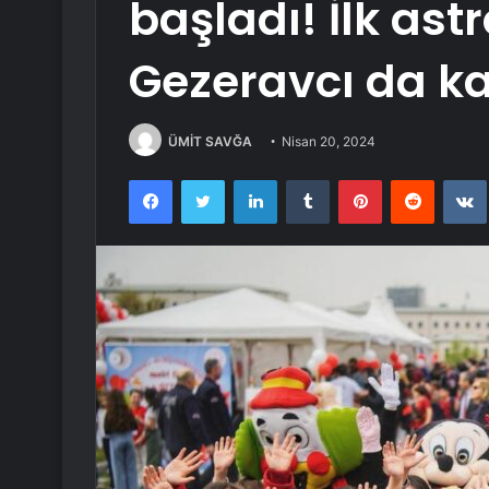
başladı! İlk as
Gezeravcı da ka
ÜMİT SAVĞA
Nisan 20, 2024
Facebook
Twitter
LinkedIn
Tumblr
Pinterest
Reddit