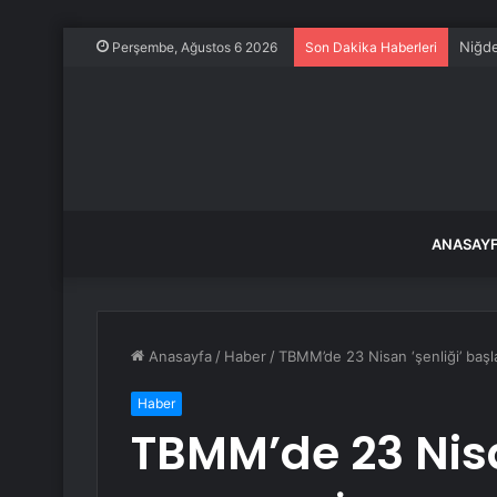
Niğde
Perşembe, Ağustos 6 2026
Son Dakika Haberleri
ANASAY
Anasayfa
/
Haber
/
TBMM’de 23 Nisan ‘şenliği’ başl
Haber
TBMM’de 23 Nisa