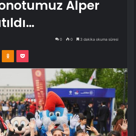
tronotumuz Alper
tıldı…
0
0
3 dakika okuma süresi
VKontakte
Odnoklassniki
Pocket