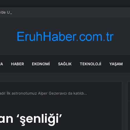
’de Uyuşturucu Operasyonu: 2 Şüpheli Tutuklandı
FA
HABER
EKONOMI
SAĞLIK
TEKNOLOJI
YAŞAM
adı! İlk astronotumuz Alper Gezeravcı da katıldı…
n ‘şenliği’