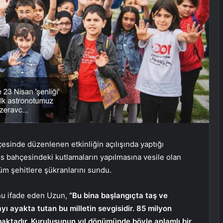
sinde düzenlenen etkinliğin açılışında yaptığı
 bahçesindeki kutlamaların yapılmasına vesile olan
tüm şehitlere şükranlarını sundu.
nu ifade eden Uzun,
“Bu bina başlangıçta taş ve
yı ayakta tutan bu milletin sevgisidir. 85 milyon
maktadır. Kuruluşunun yıl dönümünde böyle anlamlı bir