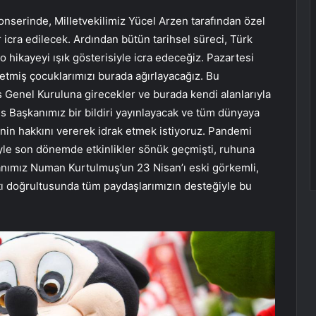
serinde, Milletvekilimiz Yücel Arzen tarafından özel
icra edilecek. Ardından bütün tarihsel süreci, Türk
o hikayeyi ışık gösterisiyle icra edeceğiz. Pazartesi
 etmiş çocuklarımızı burada ağırlayacağız. Bu
s Genel Kuruluna girecekler ve burada kendi alanlarıyla
is Başkanımız bir bildiri yayınlayacak ve tüm dünyaya
inin hakkını vererek idrak etmek istiyoruz. Pandemi
yle son dönemde etkinlikler sönük geçmişti, ruhuna
ımız Numan Kurtulmuş’un 23 Nisan’ı eski görkemli,
tı doğrultusunda tüm paydaşlarımızın desteğiyle bu