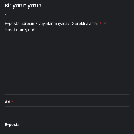
Bir yanıt yazın
E-posta adresiniz yayınlanmayacak.
Gerekli alanlar
*
ile
işaretlenmişlerdir
Y
o
r
u
m
*
Ad
*
E-posta
*