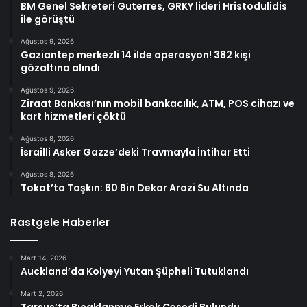
BM Genel Sekreteri Guterres, GRKY lideri Hristodulidis
ile görüştü
Ağustos 9, 2026
Gaziantep merkezli 14 ilde operasyon! 382 kişi
gözaltına alındı
Ağustos 9, 2026
Ziraat Bankası’nın mobil bankacılık, ATM, POS cihazı ve
kart hizmetleri çöktü
Ağustos 8, 2026
İsrailli Asker Gazze’deki Travmayla İntihar Etti
Ağustos 8, 2026
Tokat’ta Taşkın: 60 Bin Dekar Arazi Su Altında
Rastgele Haberler
Mart 14, 2026
Auckland’da Kolyeyi Yutan Şüpheli Tutuklandı
Mart 2, 2026
Tarsus’ta Bıçaklanmış Erkek Cesedi Bulundu