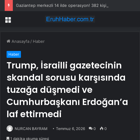
Gaziantep merkezli 14 ilde operasyon! 382 kişi gözaltına alındı
Menü
Anasayfa
/
Haber
Haber
Trump, İsrailli gazetecinin
skandal sorusu karşısında
tuzağa düşmedi ve
Cumhurbaşkanı Erdoğan’a
laf ettirmedi
NURCAN BAYRAM
Temmuz 6, 2026
0
0
1 dakika okuma süresi