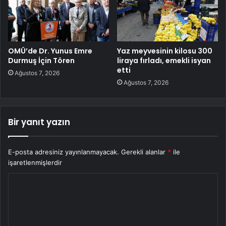
OMÜ’de Dr. Yunus Emre
Yaz meyvesinin kilosu 300
Durmuş İçin Tören
liraya fırladı, emekli isyan
etti
Ağustos 7, 2026
Ağustos 7, 2026
Bir yanıt yazın
E-posta adresiniz yayınlanmayacak.
Gerekli alanlar
*
ile
işaretlenmişlerdir
Y
o
r
u