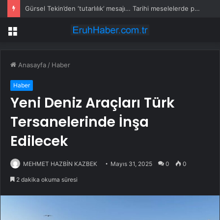
Gürsel Tekin’den ‘tutarlılık’ mesajı… Tarihi meselelerde pusula net olmalı
Menü
Anasayfa
/
Haber
Haber
Yeni Deniz Araçları Türk
Tersanelerinde İnşa
Edilecek
MEHMET HAZBİN KAZBEK
Mayıs 31, 2025
0
0
2 dakika okuma süresi