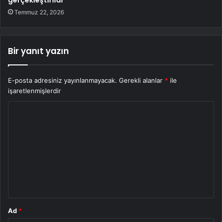
Temmuz 22, 2026
Bir yanıt yazın
E-posta adresiniz yayınlanmayacak.
Gerekli alanlar
*
ile
işaretlenmişlerdir
Y
o
r
u
m
*
Ad
*