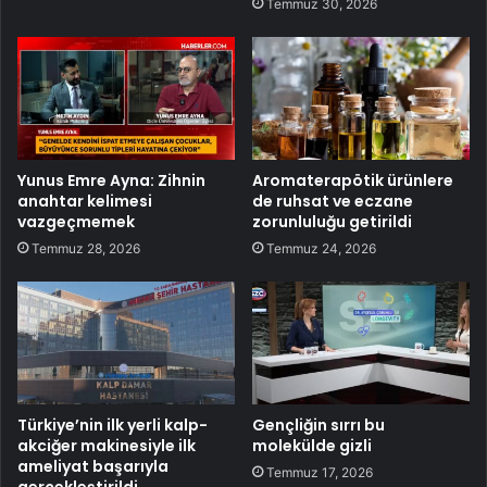
Temmuz 30, 2026
Yunus Emre Ayna: Zihnin
Aromaterapötik ürünlere
anahtar kelimesi
de ruhsat ve eczane
vazgeçmemek
zorunluluğu getirildi
Temmuz 28, 2026
Temmuz 24, 2026
Türkiye’nin ilk yerli kalp-
Gençliğin sırrı bu
akciğer makinesiyle ilk
molekülde gizli
ameliyat başarıyla
Temmuz 17, 2026
gerçekleştirildi