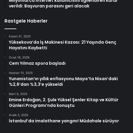
Milyonlarca internet kullanıcısını ilgilendiren karar
verildi: Başvuran parasını geri alacak
Rastgele Haberler
Kasım 21, 2025
Yüksekova’da İş Makinesi Kazası: 21 Yaşında Genç
Hayatını Kaybetti
Ocak 16, 2026
Cem Yılmaz spora başladı
Haziran 10, 2025
Yunanistan’ın yıllık enflasyonu Mayıs’ta Nisan’daki
%2,6’dan %3,3’e yükseldi
Mart 6, 2025
Emine Erdoğan, 2. Şule Yüksel Şenler Kitap ve Kültür
Günleri Programı’nda konuştu
Aralık 3, 2025
İstanbul’da imalathane yangını! Müdahale sürüyor