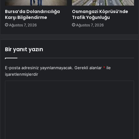
Bursa’da Dolandırıcılığa
Osmangazi Köprüsü’nde
Karşı Bilgilendirme
Trafik Yoğunluğu
Ağustos 7, 2026
Ağustos 7, 2026
Bir yanıt yazın
E-posta adresiniz yayınlanmayacak.
Gerekli alanlar
*
ile
işaretlenmişlerdir
Y
o
r
u
m
*