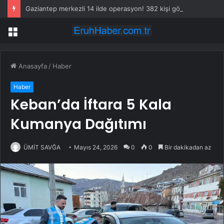
Gaziantep merkezli 14 ilde operasyon! 382 kişi gözaltına alındı
Menü
Anasayfa
/
Haber
Haber
Keban’da İftara 5 Kala
Kumanya Dağıtımı
ÜMİT SAVĞA
Mayıs 24, 2026
0
0
Bir dakikadan az