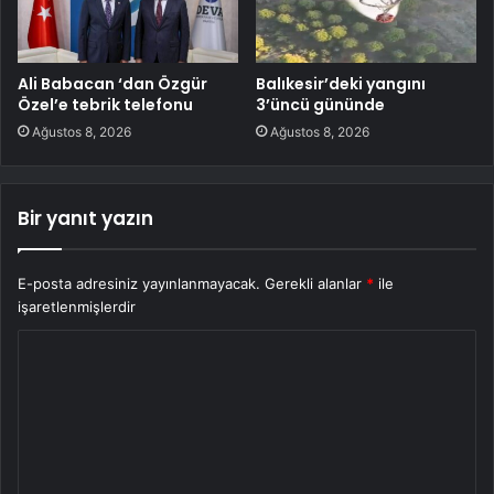
Ali Babacan ‘dan Özgür
Balıkesir’deki yangını
Özel’e tebrik telefonu
3’üncü gününde
Ağustos 8, 2026
Ağustos 8, 2026
Bir yanıt yazın
E-posta adresiniz yayınlanmayacak.
Gerekli alanlar
*
ile
işaretlenmişlerdir
Y
o
r
u
m