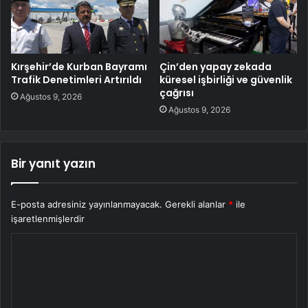
Kırşehir’de Kurban Bayramı
Çin’den yapay zekada
Trafik Denetimleri Artırıldı
küresel işbirliği ve güvenlik
çağrısı
Ağustos 9, 2026
Ağustos 9, 2026
Bir yanıt yazın
E-posta adresiniz yayınlanmayacak.
Gerekli alanlar
*
ile
işaretlenmişlerdir
Y
o
r
u