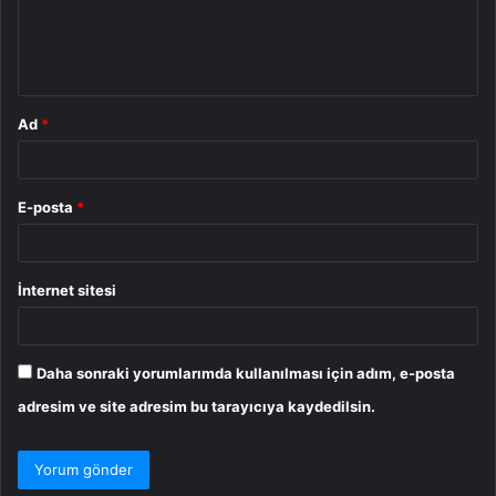
m
*
Ad
*
E-posta
*
İnternet sitesi
Daha sonraki yorumlarımda kullanılması için adım, e-posta
adresim ve site adresim bu tarayıcıya kaydedilsin.