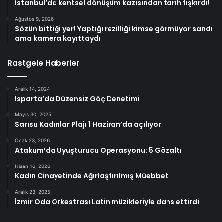
İstanbul’da kentsel dönüşüm kazısından tarih fışkırdı!
Ağustos 9, 2026
Sözün bittiği yer! Yaptığı rezilliği kimse görmüyor sandı
ama kamera kayıttaydı
Rastgele Haberler
Aralık 14, 2024
Isparta’da Düzensiz Göç Denetimi
Mayıs 30, 2025
Sarısu Kadınlar Plajı 1 Haziran’da açılıyor
Ocak 23, 2026
Atakum’da Uyuşturucu Operasyonu: 5 Gözaltı
Nisan 16, 2026
Kadın Cinayetinde Ağırlaştırılmış Müebbet
Aralık 23, 2025
İzmir Oda Orkestrası Latin müzikleriyle dans ettirdi